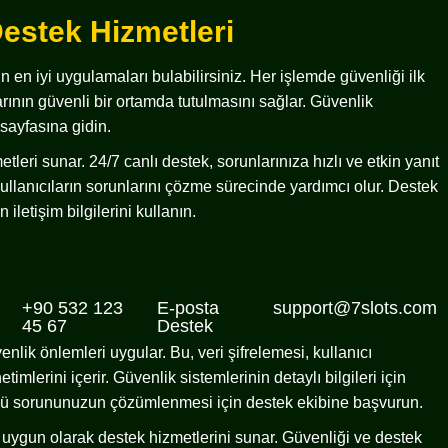
estek Hizmetleri
n en iyi uygulamaları bulabilirsiniz. Her işlemde güvenliği ilk
larının güvenli bir ortamda tutulmasını sağlar. Güvenlik
ş sayfasına gidin.
metleri sunar. 24/7 canlı destek, sorunlarınıza hızlı ve etkin yanıt
kullanıcıların sorunlarını çözme sürecinde yardımcı olur. Destek
 iletişim bilgilerini kullanın.
+90 532 123
E-posta
support@7slots.com
45 67
Destek
venlik önlemleri uygular. Bu, veri şifrelemesi, kullanıcı
imlerini içerir. Güvenlik sistemlerinin detaylı bilgileri için
 türlü sorununuzun çözümlenmesi için destek ekibine başvurun.
a uygun olarak destek hizmetlerini sunar. Güvenliği ve destek