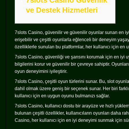
ve Destek Hizmetleri
7slots Casino, güvenilir ve güvenilir oyunlar sunan en iyi
erişebilir ve çeşitli oyunlarla eğlenceli bir deneyim yaşayab
özelliklerle sunulan bu platformlar, her kullanıcı için en
7slots Casino, güvenliği ve şansını korumak için en iyi u
bilgilerini korur ve güvenilir bir çevreye sahiptir. Oyunlar
oyun deneyimini iyileştirir.
7slots Casino, çeşitli oyun türlerini sunar. Bu, slot oyun
dahil olmak üzere geniş bir seçenek sunar. Her biri farklı 
kullanıcı için en uygun oyunu bulmanızı sağlar.
7slots Casino, kullanıcı dostu bir arayüze ve hızlı yükle
bulunan çeşitli özellikler, kullanıcıların oyunları daha ra
Casino, her kullanıcı için en iyi deneyimi sunmak için sürek