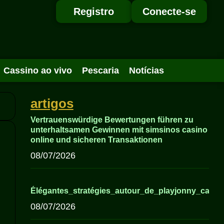
Registro
Conecte-se
Cassino ao vivo
Pescaria
Notícias
artigos
Vertrauenswürdige Bewertungen führen zu
unterhaltsamen Gewinnen mit simsinos casino
online und sicheren Transaktionen
08/07/2026
Élégantes_stratégies_autour_de_playjonny_casi
08/07/2026