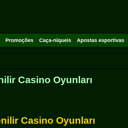
Promoções
Caça-níqueis
Apostas esportivas
ilir Casino Oyunları
nilir Casino Oyunları