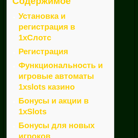
Содержимое
Установка и
регистрация в
1хСлотс
Регистрация
Функциональность и
игровые автоматы
1xslots казино
Бонусы и акции в
1xSlots
Бонусы для новых
игроков