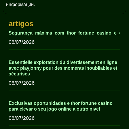
информации.
artigos
Segurança_máxima_com_thor_fortune_casino_e_ganh
08/07/2026
Essentielle exploration du divertissement en ligne
avec playjonny pour des moments inoubliables et
sécurisés
08/07/2026
Exclusivas oportunidades e thor fortune casino
para elevar o seu jogo online a outro nível
08/07/2026