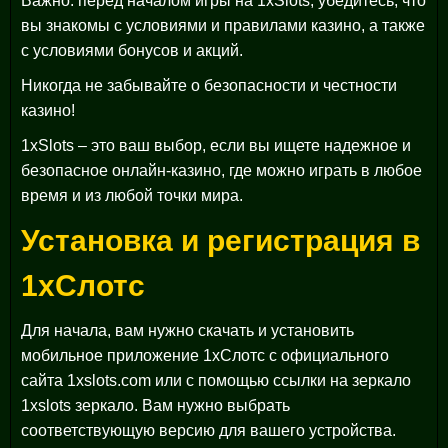
Важно: перед началом игры на 1xSlots, убедитесь, что
вы знакомы с условиями и правилами казино, а также
с условиями бонусов и акций.
Никогда не забывайте о безопасности и честности
казино!
1xSlots – это ваш выбор, если вы ищете надежное и
безопасное онлайн-казино, где можно играть в любое
время и из любой точки мира.
Установка и регистрация в
1хСлотс
Для начала, вам нужно скачать и установить
мобильное приложение 1хСлотс с официального
сайта 1xslots.com или с помощью ссылки на зеркало
1xslots зеркало. Вам нужно выбрать
соответствующую версию для вашего устройства.