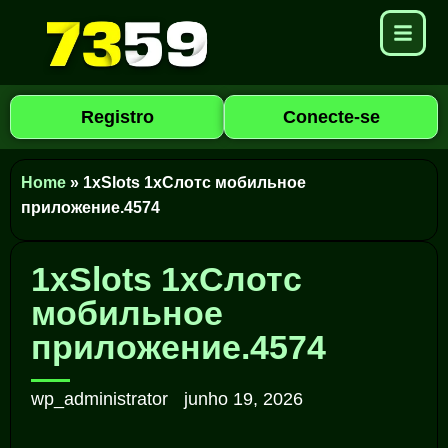
Registro
Conecte-se
Home
»
1xSlots 1хСлотс мобильное
приложение.4574
1xSlots 1хСлотс
мобильное
приложение.4574
wp_administrator
junho 19, 2026