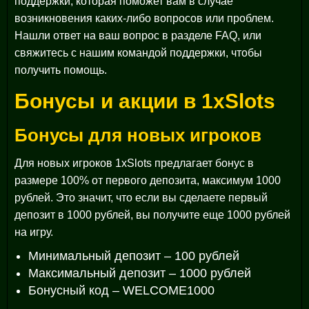
поддержки, которая поможет вам в случае
возникновения каких-либо вопросов или проблем.
Нашли ответ на ваш вопрос в разделе FAQ, или
свяжитесь с нашим командой поддержки, чтобы
получить помощь.
Бонусы и акции в 1xSlots
Бонусы для новых игроков
Для новых игроков 1xSlots предлагает бонус в
размере 100% от первого депозита, максимум 1000
рублей. Это значит, что если вы сделаете первый
депозит в 1000 рублей, вы получите еще 1000 рублей
на игру.
Минимальный депозит – 100 рублей
Максимальный депозит – 1000 рублей
Бонусный код – WELCOME1000