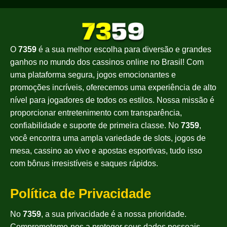
O
7359
é a sua melhor escolha para diversão e grandes
ganhos no mundo dos cassinos online no Brasil! Com
uma plataforma segura, jogos emocionantes e
promoções incríveis, oferecemos uma experiência de alto
nível para jogadores de todos os estilos. Nossa missão é
proporcionar entretenimento com transparência,
confiabilidade e suporte de primeira classe. No
7359
,
você encontra uma ampla variedade de slots, jogos de
mesa, cassino ao vivo e apostas esportivas, tudo isso
com bônus irresistíveis e saques rápidos.
Política de Privacidade
No
7359
, a sua privacidade é a nossa prioridade.
Comprometemo-nos a proteger seus dados pessoais