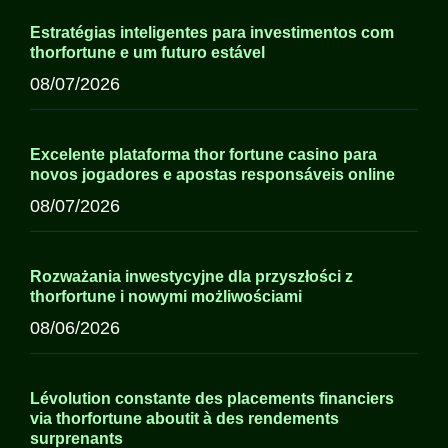
Estratégias inteligentes para investimentos com
thorfortune e um futuro estável
08/07/2026
Excelente plataforma thor fortune casino para
novos jogadores e apostas responsáveis online
08/07/2026
Rozważania inwestycyjne dla przyszłości z
thorfortune i nowymi możliwościami
08/06/2026
Lévolution constante des placements financiers
via thorfortune aboutit à des rendements
surprenants