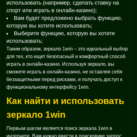
использовать (например, сделать ставку на
спорт или играть в онлайн-казино);
Вам будет предложено выбрать функцию,
которую вы хотите использовать;
Выберите функцию, которую вы хотите
использовать;
Таким образом, зеркало 1win – это идеальный выбор
для тех, кто ищет безопасный и комфортный способ
играть в онлайн-казино. Используя зеркало, вы
сможете играть в онлайн-казино, не оставляя себя
беззащитными перед рисками, и получать доступ к
функциональному интерфейсу 1win.
Как найти и использовать
зеркало 1win
Первым шагом является поиск зеркала 1win в
интернете. Вам нужно ввести в поисковике запрос