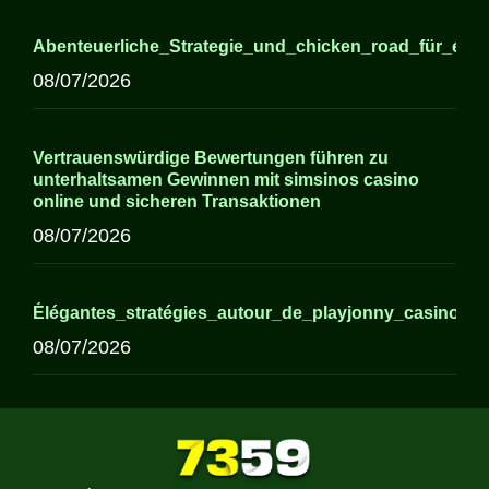
Abenteuerliche_Strategie_und_chicken_road_für_erfa
08/07/2026
Vertrauenswürdige Bewertungen führen zu
unterhaltsamen Gewinnen mit simsinos casino
online und sicheren Transaktionen
08/07/2026
Élégantes_stratégies_autour_de_playjonny_casino_p
08/07/2026