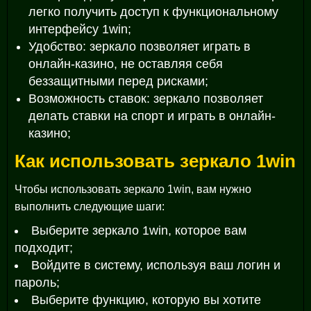
легко получить доступ к функциональному
интерфейсу 1win;
Удобство: зеркало позволяет играть в
онлайн-казино, не оставляя себя
беззащитными перед рисками;
Возможность ставок: зеркало позволяет
делать ставки на спорт и играть в онлайн-
казино;
Как использовать зеркало 1win
Чтобы использовать зеркало 1win, вам нужно
выполнить следующие шаги:
Выберите зеркало 1win, которое вам
подходит;
Войдите в систему, используя ваш логин и
пароль;
Выберите функцию, которую вы хотите