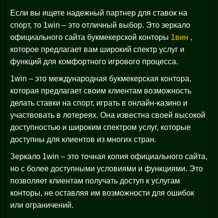
Если вы ищете надежный партнер для ставок на
спорт, то 1win – это отличный выбор. Это зеркало
официального сайта букмекерской конторы
1вин
,
которое предлагает вам широкий спектр услуг и
функций для комфортного игрового процесса.
1win – это международная букмекерская контора,
которая предлагает своим клиентам возможность
делать ставки на спорт, играть в онлайн-казино и
участвовать в лотереях. Она известна своей высокой
доступностью и широким спектром услуг, которые
доступны для клиентов из многих стран.
Зеркало 1win – это точная копия официального сайта,
но с более доступными условиями и функциями. Это
позволяет клиентам получать доступ к услугам
конторы, не оставляя им возможности для ошибок
или ограничений.