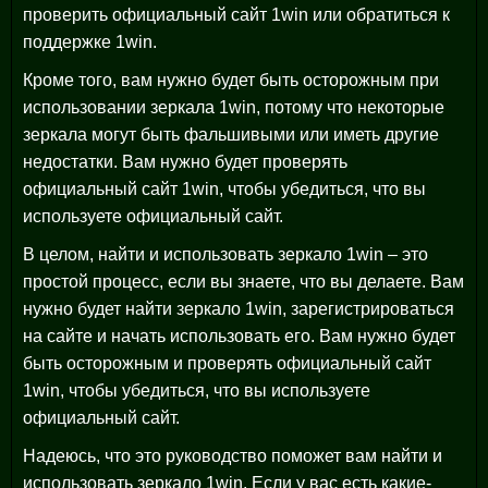
проверить официальный сайт 1win или обратиться к
поддержке 1win.
Кроме того, вам нужно будет быть осторожным при
использовании зеркала 1win, потому что некоторые
зеркала могут быть фальшивыми или иметь другие
недостатки. Вам нужно будет проверять
официальный сайт 1win, чтобы убедиться, что вы
используете официальный сайт.
В целом, найти и использовать зеркало 1win – это
простой процесс, если вы знаете, что вы делаете. Вам
нужно будет найти зеркало 1win, зарегистрироваться
на сайте и начать использовать его. Вам нужно будет
быть осторожным и проверять официальный сайт
1win, чтобы убедиться, что вы используете
официальный сайт.
Надеюсь, что это руководство поможет вам найти и
использовать зеркало 1win. Если у вас есть какие-